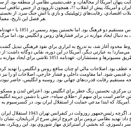
ت پنهان آمريکا از مخالفان، و عقب‌نشيني نظامي از منطقه بود. از سو
يران و آمريکا، پيش از انقلاب ??، همچون تاروپودي از جنس تناقض است؛
لات اقتصادي، رقابت‌هاي ژئوپليتيک و بازي با آتشِ جنگ سرد. از نخست
هر فصل اين تاريخ، معمايي است که حل آن نيازمند عبور از لايه‌هاي پنهان منافع و ترس‌هاست.
پاگذاري جاستين پرکينز، م
روط محدود آغاز شد، به تدريج به ابزاري براي نفوذ فرهنگي تبديل گشت.
 مي‌سازد! به عبارتي ديگر، آمريکا در اين دوره، نقابي دوگانه داشت: ا
‌دار کل ايران، يک نقطه عطف بود. اصلاحات مالي او چنان منافع روس و انگليس را
عمارگران قديمي شود. اما مقاومت داخلي و فشار خارجي، اصلاحات او را ن
ي کسب امتياز نفت پنج استان مرکزي، نخستين زنگ خطر براي انگليس بود. اعتراض لندن و
گتن حاضر است براي سهم از »طلاي سياه«، حتي با دشمن ديرينه انگليس 
آمريکا، که ابتدا مدعي حمايت از استقلال ايران بود، در کنسرسيوم به شريک استعمار تبديل شد. اين چرخش، بنيان بي‌اعتمادي را تقويت کرد.
اشغال ايران در 1941 توسط متفقين، 
ن‌دوستانه بود تا اقدامي استراتژيک. اوج تناقض در سال 1946 رخ داد: تهديد نظامي ترومن براي خروج ار