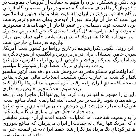
ي ديگر، واشينگتن، ايران را متهم به حمايت از گروه‌هاي مقاومت در
 دو بازيگر با اهداف متضاد، گاه همسو در برابر استعمار، گاه قرباني
ين گام جاستين پرکينز در ايران تا سقوط شاه و تولد جمهوري اسلامي،
پرده نخست: تولد ديپلماسي در عصر قاجار؛ از عهدنامه‌ها تا مسيونر‌ها
يسيونر آمريکايي، در سال 1834 سرآغاز تماس مستقيم دو فرهنگ بود. اما نخستين پيوند رسمي در 1851 با »عهدنامه مودت و کشتيراني« شکل گرفت؛ سندي که حق کشتيراني مشترک
و اصل »دولت کاملةالوداد« را تضمين کرد. اميرکبير، با دورانديشي، به دنبال ايجاد موازنه در برابر فشار‌هاي روس و انگليس بود، اما مرگ او و عهدنامه 1856 نشان داد که بدون پشتوانه داخلي، ديپلماسي ايران
بازيچه قدرت‌هاي خارجي است.
 اين روند، الگويي تکرارشونده در تاريخ روابط دو کشور است: آمريکا،
ز سويي حامي استقلال ايران در برابر روس و انگليس، از سوي ديگر، به
پرده دوم: بازي بزرگ اقتصادي؛ از شوستر تا ميلسپو
 تهديد کرد که اولتيماتوم مسکو منجر به خروجش شد. دو دهه بعد، آرتور ميلسپو
يز ناتمام گذاشت. به عبارت ديگر، شکست اصلاحات مالي آمريکايي‌ها در
پرده سوم: نفت؛ محور تعارض و همکاري
 مسکو، ايران را مجبور به لغو قرارداد کرد. اما اين تنها آغاز ماجرا بود: در دهه
هم‌پيمان شود. رقابت بر سر نفت، آيينه تمام‌نماي تضاد منافع است.
پرده چهارم: جنگ جهاني و بازي دوگانه واشنگتن
آمريکا را به صحنه آورد. اگرچه رئيس‌جمهور روزولت در کنفرانس تهران 1943 استقلال ايران را به رسميت شناخت، اما عمليات »کميته اعانه ايران« بيشتر نمايشي
تش سرخ از آذربايجان، نشان داد که آمريکا تنها زماني به حمايت از ايران مي‌پردازد که منافع شوروي
در خطر باشد. به بياني، حمايت آمريکا از تماميت ارضي ايران، نه از سر دلسوزي، که بخشي از استراتژي مهار شوروي بود. اين رويکرد، بعد‌ها در کودتاي 28 مرداد نيز تکرار شد: حفظ ايران به هر قيمت، حتي به
بهاي نفي دموکراسي.