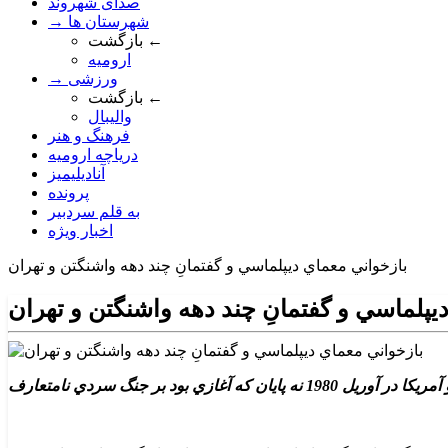
صدای شهروند
→ شهرستان ها
بازگشت ←
ارومیه
→ ورزشی
بازگشت ←
والیبال
فرهنگ و هنر
دریاچه ارومیه
آنادیلیمیز
پرونده
به قلم سردبیر
اخبار ویژه
بازخواني معماي ديپلماسي و گفتمانِ چند دهه واشنگتن و تهران
يپلماسي و گفتمانِ چند دهه واشنگتن و تهران