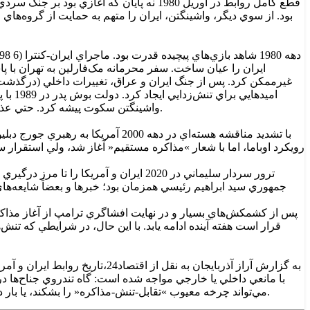
قطع کامل روابط در آوريل 1980 نه پايان ک
بود. از سوي ديگر، واشينگتن، ايران را متهم به حمايت از گروه‌هاي
ايران را عيان ساخت. سفر محرمانه مک‌فارلين به تهران با پاس
غيرممکن کرد. پس از جنگ ايران و عراق، تغييرات داخلي (درگذشت ا
واشينگتن سکوت پيشه کرد. حتي عذرخواهي مادلين آلبرايت در 1999 درباره کودتاي 28 مرداد نيز نتوانست ديوار بي‌اعتمادي را بشکند؛ تهران به جاي پذيرش، خواستار غرامت شد.
ترور سردار سليماني در 2020 ايران و آ
جمهوري سيد ابراهيم رئيسي همزمان بود؛ خبر‌ها و بعضاً شايعه‌هاي
پس از کشمکش‌هاي بسيار و در نهايت افشاگري ترامپ از آغاز مذاکره،
قرار است هفته آينده ادامه يابد. با اين حال، در شرايطي که ت
با مانعي داخلي يا خارجي مواجه شده است: گاه تندروي جناح‌ها در
مي‌تواند چرخه معيوب »تقابل-تنش-مذاکره« را بشکند، يا بار ديگر در گرداب منافع متضاد و خاطرات تلخ گذشته محو خواهد شد؟ پاسخ، نه در اسناد تاريخي، که در اراده سياسي نسل‌هاي جديد نهفته است.