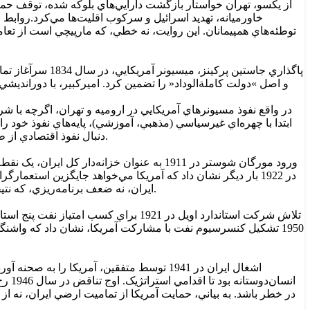
از يکسو، تهران خواستار بازگشت دارايي‌هاي بلوکه شده، توقف حماي
خاورميانه، تهديد اسرائيل و سرکوب اقليت‌ها مي‌کرد.روابط ا
توطئه‌هاي همپيمانان. اين روايت، نه خطي، که مارپيچي است از تعام
در واقع نفوذ مسيونر‌هاي آمريکايي در اروميه و تهران، اگرچه با ش
ابتدا با چهره‌اي غيرسياسي (مذهبي، آموزشي)، پايه‌هاي نفوذ خود را
دنبال نفوذ اقتصادي از طريق مسيونر‌ها و مستشاران. عهدنامه 1851 تلاشي براي ايجاد موازنه بود، اما مرگ اميرکبير و فشار خارجي، اين رويا را به کابوس تبديل کرد.
ورود مورگان شوستر در 1911 به عنوان خزانه
در 1922 بار ديگر نشان داد که آمريکا مي‌خواهد جايگزين است
ايران، نه ضعف برنامه‌ريزي، که نتيجه مستقيم رقابت قدرت‌هاي جهاني بود. روسيه و انگليس، حاضر نبودند صحنه اقتصادي ايران را به رقيب تازه‌نفسي مانند آمريکا واگذار کنند.
تلاش شرکت استاندارد اويل در 1921 برا
1950 تشکيل کنسرسيوم نفت با مشارکت آمريکا، نشان داد که واشن
انسا