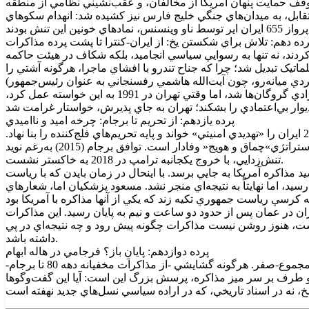
بلوکه شده، توقف حمايت پنهان آمريکا از مخالفان، و عقب‌نشيني نظامي از منطقه
 تقابل، به ميدان‌هاي جنگي خليج فارس نيز کشيده شد: انهدام سکو‌هاي
رده دهم: تلاش براي شکستن يخ: از ايران-کنترا تا پشت پرده مذاکرات
ا با گروگان‌هاي لبناني معامله مي‌کردند، نه تنها به رسوايي سياسي انجاميد، بلکه شکاف در هيئت حاکمه
ماتيک تبديل شد؛ چرا که جناح تندرو با افشاي ماجرا، هرگونه آشتي را
دي ميانه‌رو، چون آيت‌الله هاشمي رفسنجاني به عنوان رئيس‌جمهور)
اميد‌هايي براي تنش‌زدايي ايجاد کرد. دولت بوش پدر در 1989 با پيامي رمزآلود (»حسن نيت با حسن نيت پاسخ داده مي‌شود«) خواهان آزادي گروگان‌ها شد، اما وقتي تهران در 1991 به اين خواسته عمل کرد،
پرده يازدهم: از تحريم تا برجام: چرخه اميد و نااميدي
با تشديد مناقشه هسته‌اي در دهه 2000 آمريکا به رهبري جورج دبليو بوش، سياست «تغيير رژيم» را در پيش گرفت. گزارش کنگره در 2006 ايران را «تهديدي امنيتي» خواند و پايه تحريم‌هاي فلج‌کننده را بنا نهاد.
رويکرد اوباما، اما با شعار »مذاکره مستقيم« آغاز شد، ولي استقرار سپر دفاع موشکي در اروپا و تشديد تحريم‌ها، نشان داد که واشينگتن به استراتژي»چماق و هويج« وفادار است. توافق برجام (2015) به‌رغم نويد
تنش‌زدايي، با خروج يکجانبه ترامپ در 2018 به خاکستر نشست.
ظر نمي‌رسيد مذاکره آمريکا به جايي برسد. با اينحال در زمان بايدن که با رياست
د، اما نهايتاً به نتيجه‌اي منجر نشد. مسعود پزشکيان اما، شعار‌هاي
ان در عمان پس از حدود دو ساعت و نيم به پايان رسيد. اين مذاکرات
 است، هنوز روشن نيست مذاکرات چگونه پيش رود و چه نتيجه‌اي در پي
داشته باشد.
پرده دوازدهم: پايانِ باز؟ فرجامي در هاله ابهام
به گزارش آراز آذربايجان به نقل از اقتصاد24،تاريخ روابط ايران و آمريکا پس از انقلاب، روايتي است از فرصت‌هاي ازدست‌رفته و بازي‌هاي مجموع-صفر. هرگونه گشايشي -از مذاکرات مخفيانه دهه 80 تا برجام-
دو طرف بر سر ميز مذاکره، پرسش بزرگ اين است: آيا اين گفت‌و‌گو‌ها