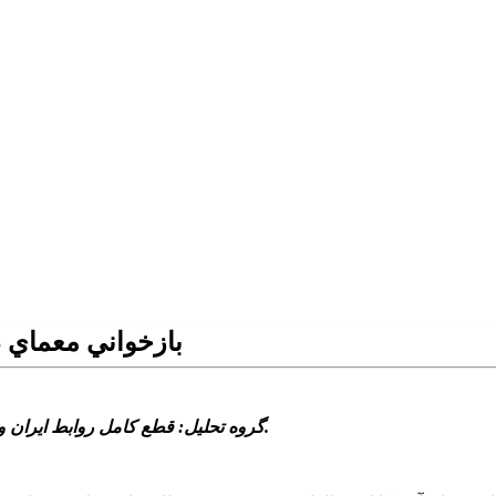
بازخواني معماي د
گروه تحليل: قطع کامل روابط ايران و آمريکا در آوريل 1980 نه پايان که آغازي بود بر جنگ سردي نامتعارف.