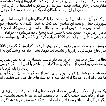
ه آغازي بود بر جنگ سردي نامتعارف. از يکسو، تهران خواستار بازگشت دارايي‌هاي 
 مقاومت در خاورميانه، تهديد اسرائيل، و سرکوب اقليت‌ها مي‌کرد. اين
نفتي ايران توسط ناوگان آمريکا در 1988 و ساقط کردن پرواز 655 ايران اير توسط ناو وينسنس، نماد‌هاي خونين اين تنش بودند.
پ
دهه 1980 شاهد بازي‌هاي پيچيده قدرت بود. ماجراي ايران-کنترا (6 198) که در آن مقامات ريگان، اسلحه ر
پورتي جعلي و هديه‌اي نمادين (يک کيک به شکل کليد)، به فاجعه‌اي ديپل
مام خميني و جانشيني او توسط آيت‌الله خامنه‌اي و روي کار آمدن فر
مريکا را تا مرز درگيري نظامي پيش برد. پس از ترور سردار قاسم سليماني، اما به ن
 مختلفي پيرامون از سرگيري مذاکرات و توافق با آمريکا به گوش مي‌رسي
زيادي را پله کرد تا به کرسي رياست جمهوري تکيه زند که يکي از آنها مذاکره با آمريکا بود.
 شنبه موعود نيز فرارسيد و اولين دور از مذاکرات ميان آمريکا و اير
نش‌ها ميان ايران و آمريکا آرام نگرفته و خواسته‌هاي طرفين ضدونقيض
 تهران، گاه تغيير جهت ناگهاني کاخ سفيد. امروز نيز با وجود نشستن 