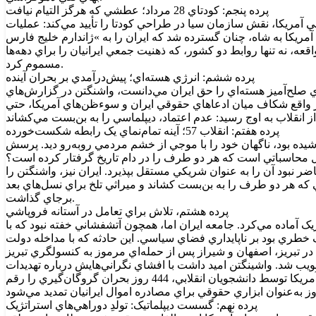
پرده پنجم: کودتاي 28 مرداد؛ عطشي که هرگز التيام نيافت
 آمريکا، نقش سازمان سيا در طراحي کودتا را تأييد مي‌کند: عمليات
مريکا به شاه، چنان گسترده شد که ايران را به »ژاندارم خليج فارس
ن واقعه، نه تنها روابط دو کشور، که ذهنيت جمعي ايرانيان را براي دهه‌ها
مسموم کرد.
پرده ششم: انرژي هسته‌اي؛ پيش‌درآمدي بر بحران آينده
 فناوري صلح‌آميز هسته‌اي را حق ايران مي‌دانست، واشنگتن در گزارش‌هاي
. در واقع شکاف ميان ادعا‌هاي حقوقي ايران و سوءظن‌هاي آمريکا، حتي
پرده هفتم: انقلاب 57؛ آينه تمام‌نماي يک رابطه شکست‌خورده
شيده بود، ناگهان خود را با موجي از خشم مردمي رو‌به‌رو ديد. پرسش
ول محاسباتي است که هر دو طرف را در دام تاريخ گرفتار کرده است؟
ضر نبود آن را به عنوان شريکي مستقل بپذيرد. ايران نيز، واشنگتن را
 که هر دو طرف را به بن‌بست کشاند و ميراثي تلخ براي نسل‌هاي بعد
برجاي گذاشت.
پرده هشتم، تلاش براي تعامل در آستانه فروپاشي
تي انقلابي و ايدئولوژيک آماده مي‌کرد. جامعه ايران اما، همچون آتشفشاني خفته نبود که با
گ خطري بود بر ناپايداري فضاي سياسي. اين حادثه که با مداخله دولت
ابستان 1979 با هدف تقسيم اطلاعات امنيتي با تهران تصويب شد. واشينگتن اميد داشت با افشاي نگراني‌هايش درباره تهديدات
عراق و ضعف ارتش ايران، پلي به سوي عناصر ميانه‌رو در نظام نوپا بزند. اما اين نقشه در نطفه خفه شد: در 4 نوامبر 1979 اشغال سفارت آمريکا توسط دانشجويان انقلابي، 444 روز بحران گروگان‌گيري را رقم
پرده نهم: گسست ديپلماتيک: تولدِ دوراهي‌هاي استراتژيک