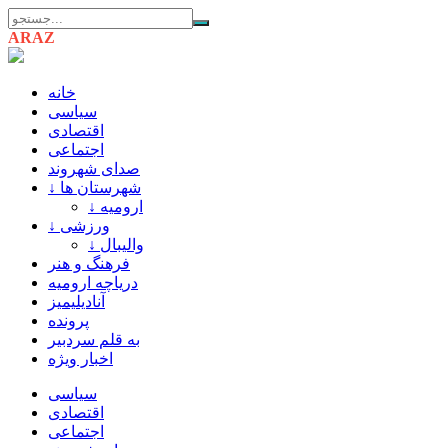
ARAZ
AZARBAIJAN
خانه
سیاسی
اقتصادی
اجتماعی
صدای شهروند
↓ شهرستان ها
↓ ارومیه
↓ ورزشی
↓ والیبال
فرهنگ و هنر
دریاچه ارومیه
آنادیلیمیز
پرونده
به قلم سردبیر
اخبار ویژه
سیاسی
اقتصادی
اجتماعی