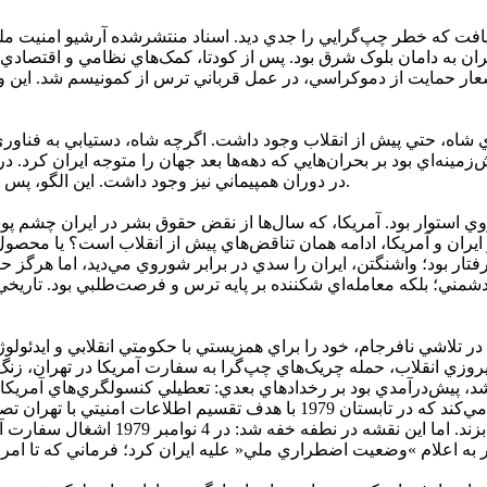
يافت که خطر چپ‌گرايي را جدي ديد. اسناد منتشرشده آرشيو امنيت ملي
ان به دامان بلوک شرق بود. پس از کودتا، کمک‌هاي نظامي و اقتصادي آ
ت آمريکاست: شعار حمايت از دموکراسي، در عمل قرباني ترس از کمونيسم شد. اي
رنامه هسته‌اي شاه، حتي پيش از انقلاب وجود داشت. اگرچه شاه، دستيابي به
ش‌زمينه‌اي بود بر بحران‌هايي که دهه‌ها بعد جهان را متوجه ايران کرد
در دوران همپيماني نيز وجود داشت. اين الگو، پس از انقلاب به اوج رسيد: عدم اعتماد، ديپلماسي را به بن‌بست مي‌کشاند.
وي استوار بود. آمريکا، که سال‌ها از نقض حقوق بشر در ايران چشم پو
 ايران و آمريکا، ادامه همان تناقض‌هاي پيش از انقلاب است؟ يا محص
رفتار بود؛ واشنگتن، ايران را سدي در برابر شوروي مي‌ديد، اما هرگز حا
دشمني؛ بلکه معامله‌اي شکننده بر پايه ترس و فرصت‌طلبي بود. تاريخي
ايه‌هاي سلطنت پهلوي در فوريه 1979 واشينگتن در تلاشي نافرجام، خود را براي همزيستي با حکوم
 پيروزي انقلاب، حمله چريک‌هاي چپ‌گرا به سفارت آمريکا در تهران، زن
کريس امري در اثر پژوهشي خود (2013) به طرحي محرمانه اشاره مي‌کند که در ت