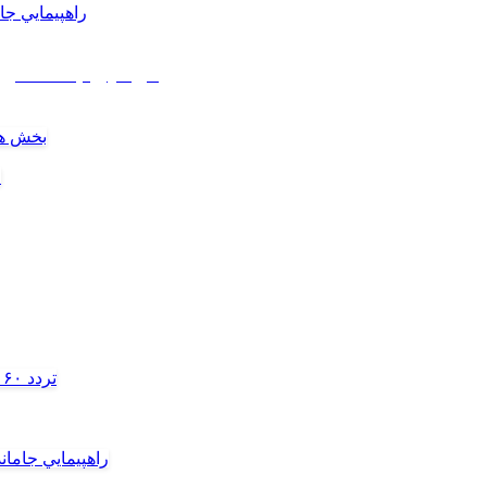
راهپيمايي جاماندگان
بخش هن
ل
تردد ۶۰ هزار دستگاه ناوگان ترانزیتی از پایانه‌های مرزی آذربایجان ‌غربی
راهپيمايي جامان