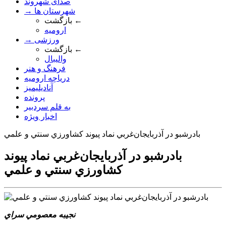
صدای شهروند
→ شهرستان ها
بازگشت ←
ارومیه
→ ورزشی
بازگشت ←
والیبال
فرهنگ و هنر
دریاچه ارومیه
آنادیلیمیز
پرونده
به قلم سردبیر
اخبار ویژه
بادرشبو در آذربايجان‌غربي نماد پيوند کشاورزي سنتي و علمي
بادرشبو در آذربايجان‌غربي نماد پيوند
کشاورزي سنتي و علمي
نجيبه معصومي سراي