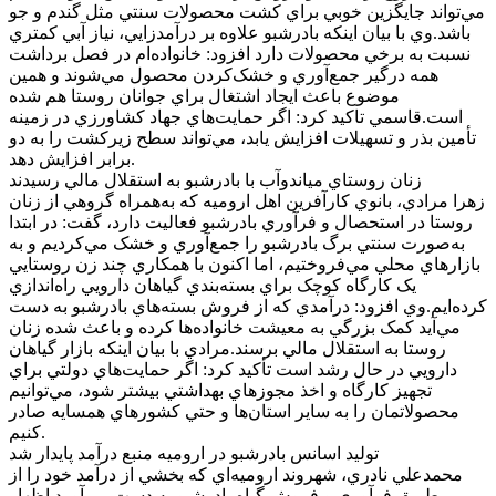
مي‌تواند جايگزين خوبي براي کشت محصولات سنتي مثل گندم و جو
باشد.وي با بيان اينکه بادرشبو علاوه بر درآمدزايي، نياز آبي کمتري
نسبت به برخي محصولات دارد افزود: خانواده‌ام در فصل برداشت
همه درگير جمع‌آوري و خشک‌کردن محصول مي‌شوند و همين
موضوع باعث ايجاد اشتغال براي جوانان روستا هم شده
است.قاسمي تاکيد کرد: اگر حمايت‌هاي جهاد کشاورزي در زمينه
تأمين بذر و تسهيلات افزايش يابد، مي‌تواند سطح زيرکشت را به دو
برابر افزايش دهد.
زنان روستاي مياندوآب با بادرشبو به استقلال مالي رسيدند
زهرا مرادي، بانوي کارآفرين اهل اروميه که به‌همراه گروهي از زنان
روستا در استحصال و فرآوري بادرشبو فعاليت دارد، گفت: در ابتدا
به‌صورت سنتي برگ بادرشبو را جمع‌آوري و خشک مي‌کرديم و به
بازارهاي محلي مي‌فروختيم، اما اکنون با همکاري چند زن روستايي
يک کارگاه کوچک براي بسته‌بندي گياهان دارويي راه‌اندازي
کرده‌ايم.وي افزود: درآمدي که از فروش بسته‌هاي بادرشبو به دست
مي‌آيد کمک بزرگي به معيشت خانواده‌ها کرده و باعث شده زنان
روستا به استقلال مالي برسند.مرادي با بيان اينکه بازار گياهان
دارويي در حال رشد است تأکيد کرد: اگر حمايت‌هاي دولتي براي
تجهيز کارگاه و اخذ مجوزهاي بهداشتي بيشتر شود، مي‌توانيم
محصولاتمان را به ساير استان‌ها و حتي کشورهاي همسايه صادر
کنيم.
توليد اسانس بادرشبو در اروميه منبع درآمد پايدار شد
محمدعلي نادري، شهروند اروميه‌اي که بخشي از درآمد خود را از
طريق فرآوري و فروش گياه بادرشبو به دست مي‌آورد اظهار