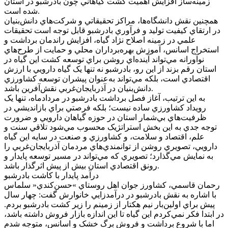
زمينه‌ساز افزايش اهميت کشت گياهاني چون بادرشبو در استان
شده است.
همچنين نقش دانشگاه‌ها، مراکز تحقيقاتي و شرکت‌هاي دانش‌بنيان
در ارتقاي کيفيت توليد و فرآوري بادرشبو قابل توجه است تحقيقات
علمي در زمينه اصلاح نژاد گياه، افزايش راندمان برداشت و
استخراج اسانس، آموزش بهره‌برداران محلي و حمايت از طرح‌هاي
نوآورانه مي‌تواند آينده‌اي روشن براي توسعه کشت اين گياه در
استان رقم بزند از اين رو، بادرشبو نه تنها يک گياه دارويي با ارزش
اقتصادي است، بلکه مي‌تواند به‌عنوان پيشران توسعه کشاورزي
دانش‌بنيان در آذربايجان‌غربي نقش‌آفرين باشد.
به اين ترتيب، آغاز فصل برداشت بادرشبو در مردادماه، تنها يک
رويداد کشاورزي ساده نيست؛ بلکه فرصتي براي بازانديشي در
ظرفيت‌هاي بي‌شمار استان در حوزه گياهان دارويي و ضرورت
توجه جدي به اين بخش استراتژيک محسوب مي‌شود تلاقي سنت و
علم، اقتصاد و سلامت، و کشاورزي و صنعت در سايه اين گياه
دارويي، تصويري روشن از توانمندي‌هاي مردمان آذربايجان‌غربي را
به نمايش مي‌گذارد؛ تصويري که مي‌تواند در مسير توسعه پايدار و
رونق اقتصادي استان بيش از پيش اثرگذار باشد.
درآمد پايدار با کاشت بادرشبو
رحمان قاسمي، کشاورز جوان اهل روستاي »حسن‌کندي« سلماس
با اشاره به نقش بادرشبو در درآمدزايي خانوارش گفت: چهار سال
پيش براي اولين‌بار نيم هکتار از زمينم را زير کشت بادرشبو بردم.
در ابتدا فکر نمي‌کردم اين گياه تا اين اندازه بازار فروش داشته باشد،
اما با شروع برداشت و فروش برگ خشک و اسانس، متوجه شدم