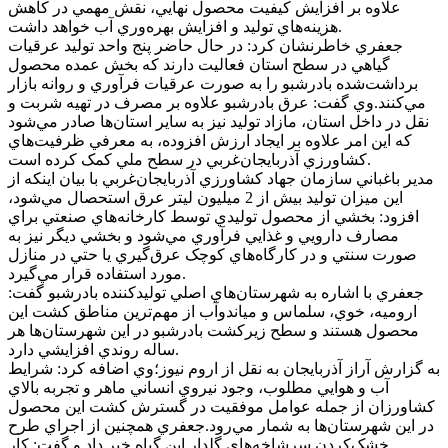
علاوه بر افزايش کيفيت محصول نهايي، نقش مهمي در کاهش
هزينه‌هاي توليد و افزايش بهره‌وري آب خواهد داشت.
جعفري خاطرنشان کرد: در حال حاضر پنج واحد توليد عرقيات
گياهي در سطح استان فعاليت دارند که بخش عمده محصول
برداشت‌شده بادرشبو را به صورت عرقيات فرآوري و روانه بازار
مي‌کنند.وي گفت: عرق بادرشبو علاوه بر مصرف در تهيه شربت و
نقل در داخل استان، مازاد توليد نيز به ساير استان‌ها صادر مي‌شود
که اين امر علاوه بر ايجاد ارزش افزوده، به معرفي ظرفيت‌هاي
کشاورزي آذربايجان‌غربي در سطح ملي کمک کرده است.
مدير باغباني سازمان جهاد کشاورزي آذربايجان‌غربي با بيان اينکه از
اين ميزان توليد بيش از 2 ميليون ليتر عرق استحصال مي‌شود،
افزود: بخشي از محصول توليدي توسط کارخانه‌هاي صنعتي براي
مصارف دارويي و غذايي فرآوري مي‌شود و بخشي ديگر نيز به
صورت سنتي و در کارگاه‌هاي کوچک عرق‌گيري يا حتي در منازل
مورد استفاده قرار مي‌گيرد.
جعفري با اشاره به شهرستان‌هاي اصلي توليدکننده بادرشبو گفت:
اروميه، خوي، سلماس و مياندوآب از مهم‌ترين مناطق کشت اين
محصول هستند و سطح زيرکشت بادرشبو در اين شهرستان‌ها هر
ساله روندي افزايشي دارد.
به گزارش آراز آذربايجان به نقل از اروم نيوز؛وي اضافه کرد: شرايط
آب و هوايي مطلوب، وجود نيروي انساني ماهر و تجربه بالاي
کشاورزان از جمله عوامل موفقيت در گسترش کشت اين محصول
در اين شهرستان‌ها به شمار مي‌رود.جعفري همچنين از اجراي طرح
خشک‌کردن سرشاخه‌هاي گلدار اين گياه خبر داد و گفت: کار