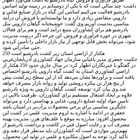
داشت: چند سالي است که با يکي از دوستانم در زمينه توليد اسانس
بادرشبو فعاليت مي‌کنيم اسانس اين گياه در بازار صنايع غذايي و
دارويي متقاضي زيادي دارد و ما توانسته‌ايم با فروش آن درآمد
مناسبي به‌دست آوريم.وي گفت: خوشبختانه گياهان دارويي مثل
بادرشبو هم براي کشاورزان منبع درآمد است و هم براي فعالان
شهري در حوزه فرآوري و فروش. اين چرخه اگر درست مديريت
شود، مي‌تواند بخش قابل توجهي از نياز بازار داخلي را تأمين کرده و
حتي صادراتي شود.
250 هکتار از اراضي استان زير کشت بادرشبو است
حکمت جعفري مدير باغباني سازمان جهاد کشاورزي آذربايجان‌غربي
در گفتگو با خبرنگاران اظهار کرد: در سال جاري حدود 250 هکتار از
اراضي کشاورزي استان به کشت گياه دارويي بادرشبو اختصاص
يافته است و برآوردها نشان مي‌دهد که از اين سطح زيرکشت بيش
از پنج هزار تن پيکره رويشي توليد و روانه بازار مصرف خواهد
شد.وي بيان کرد: توسعه کشت گياهان دارويي به ويژه بادرشبو
علاوه بر ايجاد اشتغال مستقيم براي کشاورزان، ظرفيت بالايي در
تأمين مواد اوليه صنايع دارويي، غذايي و بهداشتي دارد و مي‌تواند
جايگزين مناسبي براي برخي محصولات پرآب‌بر در استان باشد.
جعفري در ادامه با اشاره به لزوم مديريت علمي در کشت اين
محصول افزود: مبارزه به موقع با علف‌هاي هرز، مديريت بهينه
مصرف آب و رعايت اصول فني در کاشت و برداشت بادرشبو از
مهم‌ترين مواردي است که کشاورزان بايد مدنظر قرار دهند.وي
تأکيد کرد: توجه به اصول مکانيزه و علمي در توليد اين محصول،