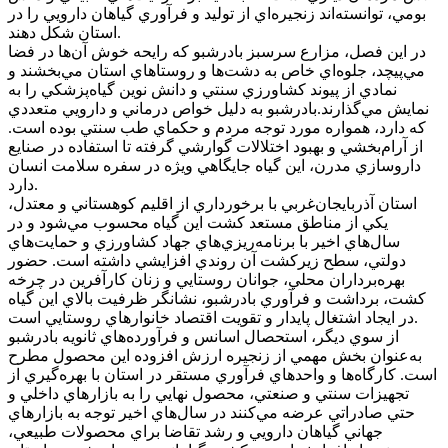
بومي، توانسته‌اند زنجيره‌اي از توليد و فرآوري گياهان دارويي را در
استان شکل دهند.
در اين فصل، مزارع سرسبز بادرشبو که رايحه خوش آن‌ها در فضا
مي‌پيچد، جلوه‌اي خاص به دشت‌ها و روستاهاي استان مي‌بخشند و
نمادي از پيوند کشاورزي سنتي و دانش نوين گياه‌پزشکي را به
نمايش مي‌گذارند.بادرشبو به دليل خواص درماني و دارويي متعددي
که دارد، همواره مورد توجه مردم و حکماي طب سنتي بوده است.
از آرام‌بخشي و بهبود اختلالات گوارشي گرفته تا استفاده در صنايع
داروسازي مدرن، اين گياه جايگاهي ويژه در سفره سلامت انسان
دارد.
استان آذربايجان‌غربي با برخورداري از اقليم کوهستاني و معتدل،
يکي از مناطق مستعد کشت اين گياه محسوب مي‌شود و در
سال‌هاي اخير با برنامه‌ريزي‌هاي جهاد کشاورزي و حمايت‌هاي
دولتي، سطح زيرکشت آن روندي افزايشي داشته است. حضور
بهره‌برداران محلي، جوانان روستايي و زنان کارآفرين در چرخه
کشت، برداشت و فرآوري بادرشبو، نشانگر ظرفيت بالاي اين گياه
در ايجاد اشتغال پايدار و تقويت اقتصاد خانوارهاي روستايي است.
از سوي ديگر، استحصال اسانس و فرآورده‌هاي ثانويه بادرشبو
به‌عنوان بخش مهمي از زنجيره ارزش افزوده اين محصول مطرح
است. کارگاه‌ها و واحدهاي فرآوري مستقر در استان با بهره‌گيري از
تجهيزات سنتي و صنعتي، محصول نهايي را به بازارهاي داخلي و
حتي صادراتي عرضه مي‌کنند در سال‌هاي اخير توجه به بازارهاي
جهاني گياهان دارويي و رشد تقاضا براي محصولات طبيعي،