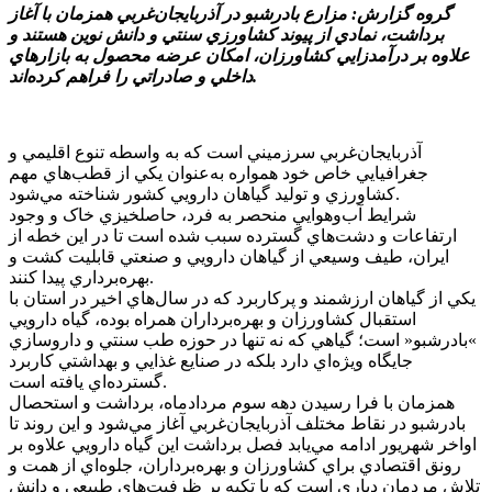
گروه گزارش: مزارع بادرشبو در آذربايجان‌غربي همزمان با آغاز
برداشت، نمادي از پيوند کشاورزي سنتي و دانش نوين هستند و
علاوه بر درآمدزايي کشاورزان، امکان عرضه محصول به بازارهاي
داخلي و صادراتي را فراهم کرده‌اند.
آذربايجان‌غربي سرزميني است که به واسطه تنوع اقليمي و
جغرافيايي خاص خود همواره به‌عنوان يکي از قطب‌هاي مهم
کشاورزي و توليد گياهان دارويي کشور شناخته مي‌شود.
شرايط آب‌وهوايي منحصر به فرد، حاصلخيزي خاک و وجود
ارتفاعات و دشت‌هاي گسترده سبب شده است تا در اين خطه از
ايران، طيف وسيعي از گياهان دارويي و صنعتي قابليت کشت و
بهره‌برداري پيدا کنند.
يکي از گياهان ارزشمند و پرکاربرد که در سال‌هاي اخير در استان با
استقبال کشاورزان و بهره‌برداران همراه بوده، گياه دارويي
»بادرشبو« است؛ گياهي که نه تنها در حوزه طب سنتي و داروسازي
جايگاه ويژه‌اي دارد بلکه در صنايع غذايي و بهداشتي کاربرد
گسترده‌اي يافته است.
همزمان با فرا رسيدن دهه سوم مردادماه، برداشت و استحصال
بادرشبو در نقاط مختلف آذربايجان‌غربي آغاز مي‌شود و اين روند تا
اواخر شهريور ادامه مي‌يابد فصل برداشت اين گياه دارويي علاوه بر
رونق اقتصادي براي کشاورزان و بهره‌برداران، جلوه‌اي از همت و
تلاش مردمان دياري است که با تکيه بر ظرفيت‌هاي طبيعي و دانش