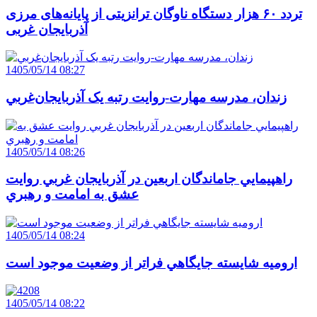
تردد ۶۰ هزار دستگاه ناوگان ترانزیتی از پایانه‌های مرزی
آذربایجان ‌غربی
1405/05/14 08:27
زندان، مدرسه مهارت-روايت رتبه يک آذربايجان‌غربي
1405/05/14 08:26
راهپيمايي جاماندگان اربعين در آذربايجان غربي روايت
عشق به امامت و رهبري
1405/05/14 08:24
اروميه شايسته جايگاهي فراتر از وضعيت موجود است
1405/05/14 08:22