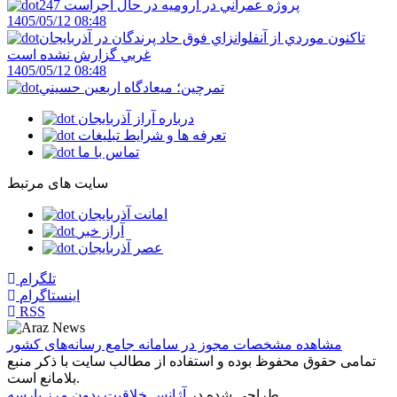
247 پروژه عمراني در اروميه در حال اجراست
1405/05/12 08:48
تاکنون موردي از آنفلوانزاي فوق حاد پرندگان در آذربايجان
غربي گزارش نشده است
1405/05/12 08:48
تمرچين؛ ميعادگاه اربعين حسيني
درباره آراز آذربایجان
تعرفه ها و شرایط تبلیغات
تماس با ما
سایت های مرتبط
امانت آذربایجان
آراز خبر
عصر آذربایجان
تلگرام
اینستاگرام
RSS
مشاهده مشخصات مجوز در سامانه جامع رسانه‌های کشور
تمامی حقوق محفوظ بوده و استفاده از مطالب سایت با ذکر منبع
بلامانع است.
طراحی شده در
آژانس خلاقیت بدون مرز پارسه