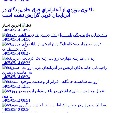
تاکنون موردي از آنفلوانزاي فوق حاد پرندگان در
آذربايجان غربي گزارش نشده است
آخرین اخبار
1405/05/14 14:52
باند جعل روادید و گذرنامه اتباع خارجی در خوی متلاشی شد
1405/05/14 14:50
تردد ۶۰ هزار دستگاه ناوگان ترانزیتی از پایانه‌های مرزی
آذربایجان ‌غربی
1405/05/14 08:27
زندان، مدرسه مهارت-روايت رتبه يک آذربايجان‌غربي
1405/05/14 08:26
راهپيمايي جاماندگان اربعين در آذربايجان غربي روايت عشق
به امامت و رهبري
1405/05/14 08:24
اروميه شايسته جايگاهي فراتر از وضعيت موجود است
1405/05/12 12:11
اعمال محدودیت‌های ترافیکی در باغ رضوان ارومیه در روز
اربعین
1405/05/12 08:51
مطالبات مردم در حوزه ارتباطات بايد با جديت پيگيري شود
1405/05/12 08:50