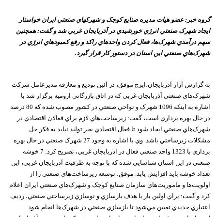
گروه خبر: عضو هيات مديره صنايع کوچک و شهرکهاي صنعتي ايران خواستار
ايجاد شهرک صنعتي انرژي خورشيدي در آذربايجان غربي شد و گفت: همچنين
سهم درآمدي شهرک‌ها، فعال کردن واحدهاي راکد و رفع کمبودهاي انرژي در
شهرک‌هاي صنعتي اين استان در دستور کار قرار گيرد.
به گزارش آراز آذربايجان،ايرج موفق، در آئين توديع و معارفه مديرعامل شرکت
شهرک‌هاي صنعتي آذربايجان غربي که در اتاق بازرگاني اروميه برگزار شد با
اشاره به اينکه 1096 شهرک و نواحي صنعتي در کشور مصوب شده که 80 درصد
در حال بهره برداري است، گفت: زيرساخت‌هاي لازم براي فعالان اقتصادي در
شهرک‌هاي صنعتي ايجاد شود تا فعال اقتصادي بجز توليد نبايد به فکر حل
مشکلات زيرساختي باشد. وي با اشاره به وجود 27 شهرک صنعتي در حال بهره
برداري با 1323 واحد صنعتي فعال در آذربايجان غربي، تصريح کرد: 7 خوشه
صنعتي در اين استان شناسايي شده که با توجه به ظرفيت آذربايجان غربي، اين
تعداد خوشه بايد افزايش يابد. موفق، توسعه زيرساخت‌هاي صنعتي را از
اولويت‌ها و ماموريت‌هاي سازمان صنايع کوچک و شهرک‌هاي صنعتي ايران اعلام
کرد و گفت: براي اولين بار با هدف بازسازي و نوسازي زيرساختي صنعتي، رديف
اعتباري جديدي تعيين مي‌شود تا بازسازي صنعتي در شهرک‌ها انجام شود.