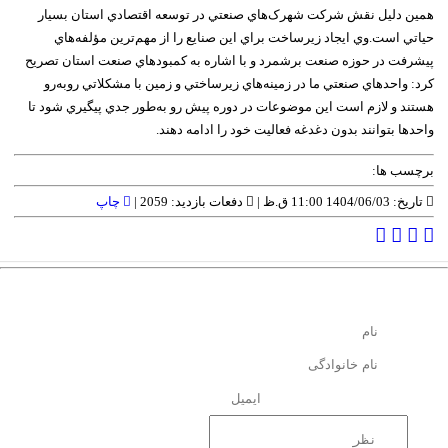
همين دليل نقش شرکت شهرک‌هاي صنعتي در توسعه اقتصادي استان بسيار
حياتي است.وي ايجاد زيرساخت براي اين صنايع را از مهم‌ترين مؤلفه‌هاي
پيشرفت در حوزه صنعت برشمرد و با اشاره به کمبودهاي صنعت استان تصريح
کرد: واحدهاي صنعتي ما در زمينه‌هاي زيرساختي و زمين با مشکلاتي روبه‌رو
هستند و لازم است اين موضوعات در دوره پيش رو به‌طور جدي پيگيري شود تا
واحدها بتوانند بدون دغدغه فعاليت خود را ادامه دهند.
برچسب ها:
تاریخ: 1404/06/03 11:00 ق.ظ |
دفعات بازدید: 2059 |
چاپ