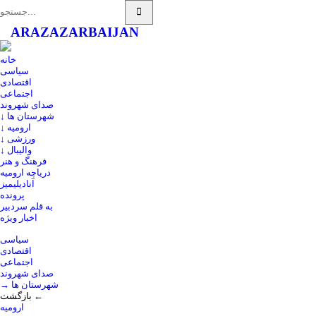
ARAZ
AZARBAIJAN
خانه
سیاسی
اقتصادی
اجتماعی
صدای شهروند
↓ شهرستان ها
↓ ارومیه
↓ ورزشی
↓ والیبال
فرهنگ و هنر
دریاچه ارومیه
آنادیلیمیز
پرونده
به قلم سردبیر
اخبار ویژه
سیاسی
اقتصادی
اجتماعی
صدای شهروند
→ شهرستان ها
بازگشت ←
ارومیه