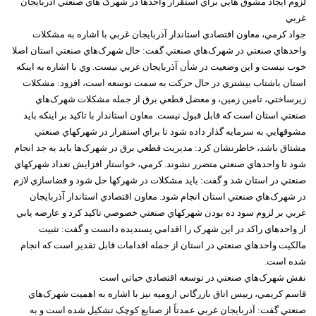
لزوم ايجاد مشوق هايي براي استقرار واحدها در شهرک هاي صنعتي آذربايجان
غربي
جواد کرمي، معاون اقتصادي استاندار آذربايجان غربي با اشاره به مشکلات
واحدهاي صنعتي در شهرک‌هاي صنعتي گفت: حال شهرک‌هاي صنعتي استان اصلا
خوب نيست و اين وضعيت در شأن آذربايجان غربي نيست. وي با اشاره به اينکه
استان باشتاب بيشتري در حال حرکت به سمت توسعه است، افزود: مشکلات
زيرساختي، تامين زمين، و معضل قطعي برق از جمله مشکلات شهرک‌هاي
صنعتي استان است که قابل قبول نيست. معاون استاندار با تاکيد بر اينکه بايد
مشوقهايي به سرمايه گذار داده شود تا براي استقرار در شهرکهاي صنعتي
مشتاق باشد، خاطرنشان کرد: مديريت قطعي برق در شهرک‌ها بايد به جد انجام
شود تا واحدهاي صنعتي متضرر نشوند. کرمي، خواستار افزايش تعداد شهرکهاي
صنعتي در استان شد و گفت: بايد مشکلات در شهرکها حل شود و فضاسازي لازم
در شهرک‌هاي صنعتي استان انجام شود. معاون اقتصادي استاندار آذربايجان
غربي بر لزوم سود ده بودن شهرکهاي صنعتي خصوصي تاکيد کرد و عارضه يابي
از واحدهاي راکد در اين شهرک را اقدامي پسنديده دانست و گفت: تثبيت
مالکيت واحدهاي صنعتي در استان از جمله اقدامات قابل تقدير است که انجام
شده است.
نقش شهرک‌هاي صنعتي در توسعه اقتصادي حياتي است
قاسم کريمي، رييس اتاق بازرگاني اروميه نيز با اشاره به اهميت شهرک‌هاي
صنعتي گفت: آذربايجان غربي عمدتاً از صنايع کوچک تشکيل شده است و به