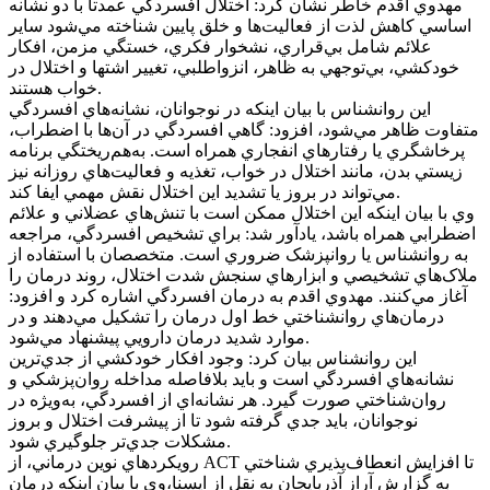
مهدوي اقدم خاطر نشان کرد: اختلال افسردگي عمدتاً با دو نشانه
اساسي کاهش لذت از فعاليت‌ها و خلق پايين شناخته مي‌شود ساير
علائم شامل بي‌قراري، نشخوار فکري، خستگي مزمن، افکار
خودکشي، بي‌توجهي به ظاهر، انزواطلبي، تغيير اشتها و اختلال در
خواب هستند.
اين روانشناس با بيان اينکه در نوجوانان، نشانه‌هاي افسردگي
متفاوت ظاهر مي‌شود، افزود: گاهي افسردگي در آن‌ها با اضطراب،
پرخاشگري يا رفتارهاي انفجاري همراه است. به‌هم‌ريختگي برنامه
زيستي بدن، مانند اختلال در خواب، تغذيه و فعاليت‌هاي روزانه نيز
مي‌تواند در بروز يا تشديد اين اختلال نقش مهمي ايفا کند.
وي با بيان اينکه اين اختلال ممکن است با تنش‌هاي عضلاني و علائم
اضطرابي همراه باشد، يادآور شد: براي تشخيص افسردگي، مراجعه
به روانشناس يا روانپزشک ضروري است. متخصصان با استفاده از
ملاک‌هاي تشخيصي و ابزارهاي سنجش شدت اختلال، روند درمان را
آغاز مي‌کنند. مهدوي اقدم به درمان افسردگي اشاره کرد و افزود:
درمان‌هاي روانشناختي خط اول درمان را تشکيل مي‌دهند و در
موارد شديد درمان دارويي پيشنهاد مي‌شود.
اين روانشناس بيان کرد: وجود افکار خودکشي از جدي‌ترين
نشانه‌هاي افسردگي است و بايد بلافاصله مداخله روان‌پزشکي و
روان‌شناختي صورت گيرد. هر نشانه‌اي از افسردگي، به‌ويژه در
نوجوانان، بايد جدي گرفته شود تا از پيشرفت اختلال و بروز
مشکلات جدي‌تر جلوگيري شود.
رويکردهاي نوين درماني، از ACT تا افزايش انعطاف‌پذيري شناختي
به گزارش آراز آذربايجان به نقل از ايسنا،وي با بيان اينکه درمان