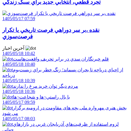
تجرد قطعي، انتخابي جديد براي سبک زندگي
1405/05/17 07:59
نقده ،بر سر دوراهي فرصت تاريخي يا تکرار
فرصت‌سوزي
آخرین اخبار
1405/05/18 10:42
قلم خبرنگاران سدي در برابر تحريف واقعيت‌هاست
1405/05/18 10:40
از احياي درياچه تا بحران پسماند؛ زنگ خطر براي زيست‌بوم
درياچه
1405/05/18 10:39
مردم ديگر توان خريد مرغ را ندارند
1405/05/18 10:36
با بال راستي¬ها و شجاعت¬ها
1405/05/17 09:59
بخش هنری مهرواره ملی بچه های مقاومت در ارومیه برگزار
می شود
1405/05/17 08:03
لزوم استفاده از ظرفيت‌هاي آذربايجان غربي در بازارهاي
جهاني