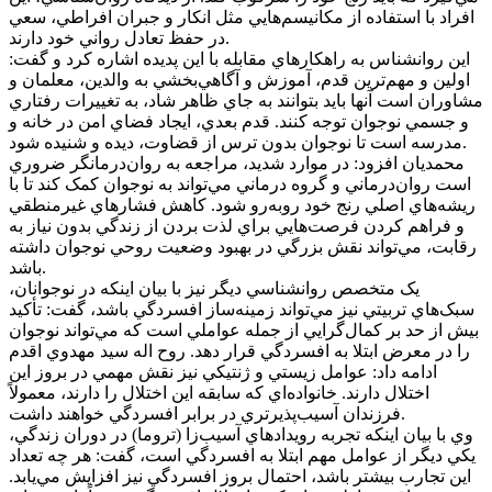
افراد با استفاده از مکانيسم‌هايي مثل انکار و جبران افراطي، سعي
در حفظ تعادل رواني خود دارند.
اين روانشناس به راهکارهاي مقابله با اين پديده اشاره کرد و گفت:
اولين و مهم‌ترين قدم، آموزش و آگاهي‌بخشي به والدين، معلمان و
مشاوران است آنها بايد بتوانند به جاي ظاهر شاد، به تغييرات رفتاري
و جسمي نوجوان توجه کنند. قدم بعدي، ايجاد فضاي امن در خانه و
مدرسه است تا نوجوان بدون ترس از قضاوت، ديده و شنيده شود.
محمديان افزود: در موارد شديد، مراجعه به روان‌درمانگر ضروري
است روان‌درماني و گروه درماني مي‌تواند به نوجوان کمک کند تا با
ريشه‌هاي اصلي رنج خود روبه‌رو شود. کاهش فشارهاي غيرمنطقي
و فراهم کردن فرصت‌هايي براي لذت بردن از زندگي بدون نياز به
رقابت، مي‌تواند نقش بزرگي در بهبود وضعيت روحي نوجوان داشته
باشد.
يک متخصص روانشناسي ديگر نيز با بيان اينکه در نوجوانان،
سبک‌هاي تربيتي نيز مي‌تواند زمينه‌ساز افسردگي باشد، گفت: تأکيد
بيش از حد بر کمال‌گرايي از جمله عواملي است که مي‌تواند نوجوان
را در معرض ابتلا به افسردگي قرار دهد. روح اله سيد مهدوي اقدم
ادامه داد: عوامل زيستي و ژنتيکي نيز نقش مهمي در بروز اين
اختلال دارند. خانواده‌اي که سابقه اين اختلال را دارند، معمولاً
فرزندان آسيب‌پذيرتري در برابر افسردگي خواهند داشت.
وي با بيان اينکه تجربه رويدادهاي آسيب‌زا (تروما) در دوران زندگي،
يکي ديگر از عوامل مهم ابتلا به افسردگي است، گفت: هر چه تعداد
اين تجارب بيشتر باشد، احتمال بروز افسردگي نيز افزايش مي‌يابد.