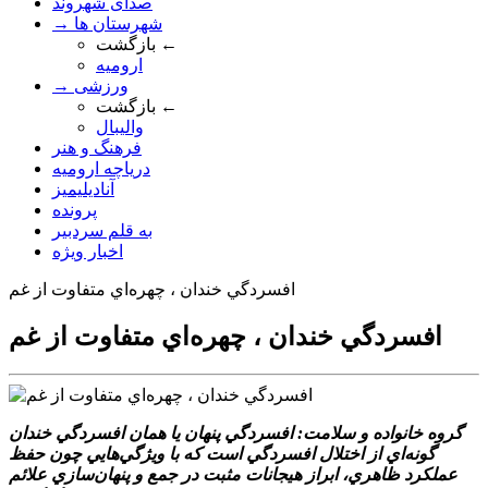
صدای شهروند
→ شهرستان ها
بازگشت ←
ارومیه
→ ورزشی
بازگشت ←
والیبال
فرهنگ و هنر
دریاچه ارومیه
آنادیلیمیز
پرونده
به قلم سردبیر
اخبار ویژه
افسردگي خندان ، چهره‌اي متفاوت از غم
افسردگي خندان ، چهره‌اي متفاوت از غم
گروه خانواده و سلامت: افسردگي پنهان يا همان افسردگي خندان
گونه‌اي از اختلال افسردگي است که با ويژگي‌هايي چون حفظ
عملکرد ظاهري، ابراز هيجانات مثبت در جمع و پنهان‌سازي علائم