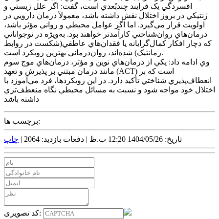
افسردگي يک فرايند چندبُعدي است، گفت: اگر علل زيستي و
ژنتيکي در بروز اختلال نقش داشته باشد، معمولاً درمان دارويي در
اولويت قرار مي‌گيرد. اما اگر عوامل محيطي و رواني مؤثر باشد،
درمان‌هاي روان‌شناختي کارآمدتر خواهند بود. به‌ويژه در نوجواناني
که دچار افکار کمال‌گرايانه يا فقدان‌هاي عاطفي(شکست در روابط
رمانتيک) شده‌اند، روان‌درماني بهترين رويکرد است.
وي ادامه داد: يکي از درمان‌هاي نوين و مؤثر، درمان‌هاي موج سوم
مانند درمان مبتني بر پذيرش و تعهد (ACT) است که بر
انعطاف‌پذيري شناختي تأکيد دارد. در اين رويکردها، فرد مي‌آموزد با
اختلال خود مواجه شود و نسبت به مسائل محيطي نگاه منعطف‌تري
داشته باشد
برچسب ها:
تاریخ: 1404/05/26 12:20 ب.ظ |
دفعات بازدید: 2064 |
چاپ
کد تصویری: