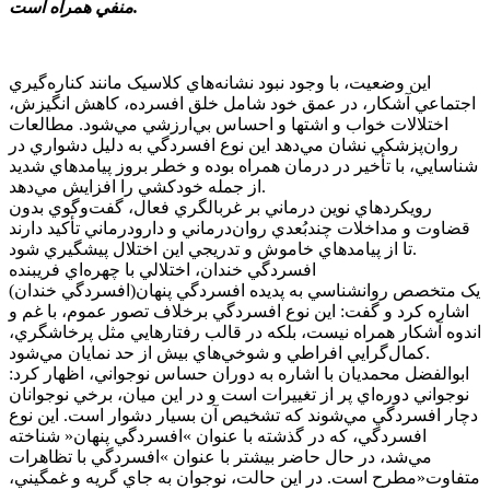
منفي همراه است.
اين وضعيت، با وجود نبود نشانه‌هاي کلاسيک مانند کناره‌گيري
اجتماعي آشکار، در عمق خود شامل خلق افسرده، کاهش انگيزش،
اختلالات خواب و اشتها و احساس بي‌ارزشي مي‌شود. مطالعات
روان‌پزشکي نشان مي‌دهد اين نوع افسردگي به دليل دشواري در
شناسايي، با تأخير در درمان همراه بوده و خطر بروز پيامدهاي شديد
از جمله خودکشي را افزايش مي‌دهد.
رويکردهاي نوين درماني بر غربالگري فعال، گفت‌وگوي بدون
قضاوت و مداخلات چندبُعدي روان‌درماني و دارودرماني تأکيد دارند
تا از پيامدهاي خاموش و تدريجي اين اختلال پيشگيري شود.
افسردگي خندان، اختلالي با چهره‌اي فريبنده
يک متخصص روانشناسي به پديده افسردگي پنهان(افسردگي خندان)
اشاره کرد و گفت: اين نوع افسردگي برخلاف تصور عموم، با غم و
اندوه آشکار همراه نيست، بلکه در قالب رفتارهايي مثل پرخاشگري،
کمال‌گرايي افراطي و شوخي‌هاي بيش از حد نمايان مي‌شود.
ابوالفضل محمديان با اشاره به دوران حساس نوجواني، اظهار کرد:
نوجواني دوره‌اي پر از تغييرات است و در اين ميان، برخي نوجوانان
دچار افسردگي مي‌شوند که تشخيص آن بسيار دشوار است. اين نوع
افسردگي، که در گذشته با عنوان »افسردگي پنهان« شناخته
مي‌شد، در حال حاضر بيشتر با عنوان »افسردگي با تظاهرات
متفاوت«مطرح است. در اين حالت، نوجوان به جاي گريه و غمگيني،