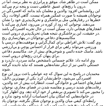
ممکن است در ظاهر شاد، موفق و پرانرژي به نظر برسد، اما در
درون با رنج‌هاي عميق عاطفي دست و پنجه نرم مي‌کند.
اين روانشناس افزود: والدين و معلمان بايد بدانند که افسردگي در
نوجوانان هميشه با صورت غمگين همراه نيست. گاهي اوقات، زنگ
خطرها در رفتارهايي مثل پرخاشگري و تحريک‌پذيري خود را نشان
مي‌دهند. نوجواني که زود از کوره در مي‌رود، لجبازي مي‌کند يا
انفجارهاي هيجاني دارد، ممکن است در حال تجربه افسردگي باشد
در حقيقت، اين پرخاشگري نتيجه همان تحريک‌پذيري دروني است.
مکانيسم‌هاي دفاعي نوجوانان در پنهان‌سازي رنج
وي گفت: تلاش افراطي براي کمال‌گرايي و موفقيت‌هاي درسي يا
ورزشي مي‌تواند راهي براي فرار از احساس پوچي و بي‌ارزشي
باشد. ماسک خنده دائمي و شوخي‌هاي بيش از حد، مکانيسم دفاعي
براي پنهان کردن رنج‌هاي دروني است.
وي ادامه داد: علائم جسماني نامشخص مانند سردرد، دل‌درد و
خستگي دائمي نيز از ديگر نشانه‌هايي هستند که نبايد ناديده گرفته
شوند.
محمديان در پاسخ به اين سوال که چه عواملي باعث بروز اين نوع
افسردگي مي‌شود، خاطرنشان کرد: يکي از مهم‌ترين دلايل،
فشارهاي اجتماعي و خانوادگي است. انتظارات بيش از حد والدين،
رقابت‌هاي شديد درسي و مقايسه شدن در فضاي مجازي، نوجوان
را مجبور مي‌کند تا تصويري بي‌نقص از خود ارائه دهد. وي اظهار کرد:
در خانواده‌هايي که امکان بيان احساسات آزادانه وجود ندارد و
رابطه‌اي کيفي ميان والدين و نوجوان شکل نگرفته، نوجوان ياد
مي‌گيرد که بايد رنج خود را سرکوب کند. از ديدگاه روان‌شناسي، اين