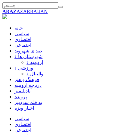
ARAZ
AZARBAIJAN
خانه
سیاسی
اقتصادی
اجتماعی
صدای شهروند
↓ شهرستان ها
↓ ارومیه
↓ ورزشی
↓ والیبال
فرهنگ و هنر
دریاچه ارومیه
آنادیلیمیز
پرونده
به قلم سردبیر
اخبار ویژه
سیاسی
اقتصادی
اجتماعی