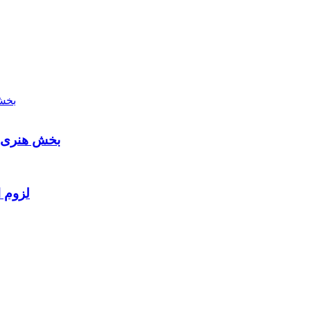
بخش هنری م
لزوم ا