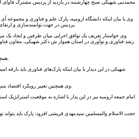
محمدنبی شهیکی صبح چهارشنبه در بازدید از پردیس مشترک فاوای استا
وی با بیان اینکه دانشگاه ارومیه، پارک علم و فناوری و مجموعه آی
پردیس در جهت توانمندسازی و ارتقای مهارت‌های فعالان حوزه اقتصاد دیجیتال ضروری است و باید هویت فیزیکی برای شبکه‌های فریلنسری این حوزه در پردیس فاوا فراهم شود.
وی خواستار تعریف یک توافق اجرایی میان طرفین و ایجاد یک مر
رشد فناوری و نوآوری در استان هموار ش دکتر شهیکی، معاون فناوری 
همچنین معاون فناوری و نوآوری وزارت علوم، تحقیقات و فناوری سه شنبه بعد از ورود به استان با امام جمعه ارومیه نیز دیدار و گفت و گو کرد.
شهیکی در این دیدار با بیان اینکه پارک‌های فناوری باید بارقه ا
وی همچنین تغییر رویکرد اقتصاد منبع‌محور به اقتصاد دانش‌بنیان را ضروری دانست و آذربایجان‌غربی را جزو ۱۰ استان اولویت‌دار در تقویت زیست‌بوم نوآوری کشور معرفی کرد.
امام جمعه ارومیه نیز در این یدار با اشاره به موقعیت استراتژیک اس
حجت الاسلام والمسلمین سیدمهدی قریشی افزود: پارک باید بتواند تو