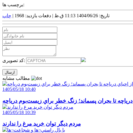
برچسب ها:
تاریخ: 1404/06/26 11:13 ق.ظ |
دفعات بازدید: 1968 |
چاپ
کد تصویری:
مطالب مشابه
1405/05/18 10:40
 درياچه تا بحران پسماند؛ زنگ خطر براي زيست‌بوم درياچه
1405/05/18 10:39
مردم ديگر توان خريد مرغ را ندارند