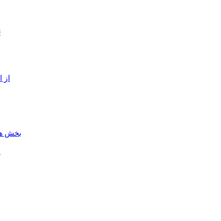
ن
از 
بخش هن
ل