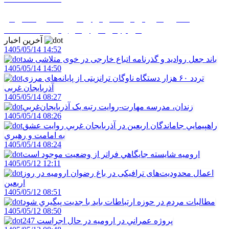
تاکنون موردي از آنفلوانزاي فوق حاد پرندگان در
آذربايجان غربي گزارش نشده است
آخرین اخبار
1405/05/14 14:52
باند جعل روادید و گذرنامه اتباع خارجی در خوی متلاشی شد
1405/05/14 14:50
تردد ۶۰ هزار دستگاه ناوگان ترانزیتی از پایانه‌های مرزی
آذربایجان ‌غربی
1405/05/14 08:27
زندان، مدرسه مهارت-روايت رتبه يک آذربايجان‌غربي
1405/05/14 08:26
راهپيمايي جاماندگان اربعين در آذربايجان غربي روايت عشق
به امامت و رهبري
1405/05/14 08:24
اروميه شايسته جايگاهي فراتر از وضعيت موجود است
1405/05/12 12:11
اعمال محدودیت‌های ترافیکی در باغ رضوان ارومیه در روز
اربعین
1405/05/12 08:51
مطالبات مردم در حوزه ارتباطات بايد با جديت پيگيري شود
1405/05/12 08:50
247 پروژه عمراني در اروميه در حال اجراست