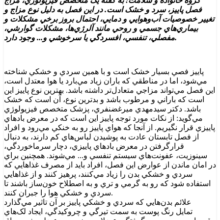
گروه خانواده و سلامت: به گفته يک متخصص فيزيولوژي، مزاج
فصل پاييز، سرد و خشک است. در اين فصل به‌ دليل نوع مزاج و
تغيير خصوصيات آب‌وهوايي و دمايي، احتمال بروز برخي مشکلات و
بيماري‌هاي جسمي و روحي مانند آلرژي‌ها، مشکلات گوارشي،
مفصلي، تنفسي، افسردگي يا سرخوشي و... وجود دارد.
پاييز فصي بسيار خشک است و با همين سردي و خشکي شناخته
مي‌شود، اما در مناطقي که باران زياد مي‌بارد يا هوا معتدل است،
اين فصل مي‌تواند مزاجي متعادل‌تر داشته باشد. بهترين نوع پاييز اين
است که باراني و مرطوب باشد و بدترين نوع، آن است که خشک
باشد. دکتر سيدمهدي ميرغضنفري، پزشک متخصص فيزيولوژي
مي‌گويد: از نکات مورد توجه پاييز اين است که در معرض بادهاي
پاييزي قرار نگيريم. از آنجا که هواي پاييز رو به خنکي مي‌رود و افراد
از فصل تابستان عادت به پوشيدن لباس‌هاي کم دارند، به دنبال
قرارگرفتن در معرض بادهاي پاييزي، دچار سرماخوردگي،
سينوزيت، عفونت‌هاي سيستم تنفسي و... مي‌شوند. همچنين براي
در امان ماندن از عوارض اين فصل، افراد بايد از مصرف غذاهايي که
سردي و خشکي بدن را زياد مي‌کنند، پرهيز کنند و از غذاهايي
استفاده شود که رو به گرمي و تري و به اصطلاح خون‌ساز باشند تا
سردي و خشکي هوا را جبران کنند.
علائم بدن‌هايي که سردي و خشکي پاييز بر آن تاثير مي‌گذارد
تمايل رنگ پوست به سمت تيرگي و چروکيدگي، ايجاد لک‌هاي