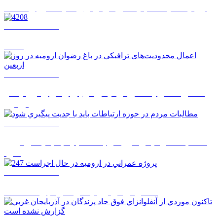
اروميه شايسته جايگاهي فراتر از وضعيت موجود است
1405/05/14 08:22
4208
1405/05/12 12:11
اعمال محدودیت‌های ترافیکی در باغ رضوان ارومیه در
روز اربعین
1405/05/12 08:51
مطالبات مردم در حوزه ارتباطات بايد با جديت پيگيري
شود
1405/05/12 08:50
247 پروژه عمراني در اروميه در حال اجراست
1405/05/12 08:48