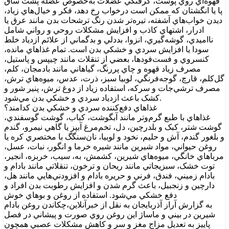
قهوه‌اي روي پوست، گرفتگي عضلات به‌خصوص عضله پشت ساق
پا يا انگشتان که ممکن است درخواب رخ دهد، فکر و خيال‌هاي زياد،
ديدن خواب‌هاي آشفته، تيره‌تر شدن رنگ ترشحات بدن مانند عرق يا
ادرار، اشتهاي کاذب و افزايش مشکلات روحي و رواني شامل
نااميدي، گوشه‌گيري، انزوا، بددلي و بدگماني از علائم ازدياد خلط
سودا يا افزايش سردي و خشکي بدن است. تمام غذاهاي مانده،
کنسروي و فست‌فودها، بعضي از تنقلات مانند چيپس‌ و پاستيل‌،
مصرف زياد قهوه و چاي پررنگ، گياهاني مانند بادمجان، کلم،
گل‌کلم، قارچ، گوجه‌فرنگي، لوبيا سبز، ذرت، عدس، ميوه‌هاي ترش،
مصرف ترشي‌جات و سرکه، استفاده زياد از دوغ ترش، پنير شور و
کشک باعث ازدياد سردي و خشکي بدن مي‌شود.
غذاهاي دفع‌کننده سردي و خشکي بدن کدامند؟
غذاهاي با طبع گرم‌وتر مانند آبگوشت، کباب، گوشت گوسفندي،
گوشت شتر، کبک و بلدرچين، دل، تخم‌مرغ آبپز يا گاهي نيمرو، گندم
و بلغور گندم، آش و حليم، نخود و لوبيا، نان‌سنگگ با مختصري کره يا
روغن حيواني، مواد شيرين مانند شيره خرما و انگور، نبات، عسل،
مرباهاي خانگي، ميوه‌هاي شيرين، کشمش، به، سيب، خربزه، انجير،
توت خشک، سبزيجاتي مانند ريحان و ترخون، تنقلاتي مانند بادام و
بادام زميني، فندق، فرني و حريره بادام و افزودني‌هايي مانند هل،
دارچين و زنجبيل، باعث گرم شدن و افزايش رطوبت بدن افراد و
دفع خشکي مي‌شود. استفاده از روغن و بوهاي خوش
به گزارش آراز آذربايجان به نقل از خبرآنلاين،چکاندن روغن بادام
شيرين در بيني و ماساژ اين روغن روي صورت و پيشاني در فصل
پاييز به تعديل مزاج مغز و سر و کاهش مشکلات عصبي همچون