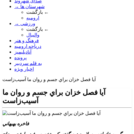
صدای شهروند
→ شهرستان ها
بازگشت ←
ارومیه
→ ورزشی
بازگشت ←
والیبال
فرهنگ و هنر
دریاچه ارومیه
آنادیلیمیز
پرونده
به قلم سردبیر
اخبار ویژه
آيا فصل خزان براي جسم و روان ما آسيب‌زاست
آيا فصل خزان براي جسم و روان ما
آسيب‌زاست
فاخره بهبهاني