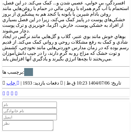
افسردگي، بي خوابي، عصبي شدن و... کمک مي‌کند. در اين فصل،
استحمام با آب گرم همراه با روغن مالي در حمام با روغن‌هايي مانند
روغن بادام شيرين يا بابونه يا کنجد هم به پيشگيري از بروز
خشکي‌هاي پوست در پاييز کمک مي‌کند، زيرا در اين فصل بسياري
از افراد به خشکي پوست، خارش، اگزما، خونريزي و ترک پوست
دچار مي‌شوند.
بوهاي خوش مانند بوي عنبر، گلاب و گل‌هايي مانند نرگس در ايجاد
شادي و کمک به رفع مشکلات روحي و رواني کمک مي‌کند. از قديم
رسم بوده که در زمان مدارس خوردني‌هايي مانند نخودچي، کشمش
و توت خشک که مزاج‌ رو به گرم دارند، را در جيب دانش‌آموزان
مي‌ريختند تا بچه‌ها انرژي بگيرند و يادگيري آنها افزايش يابد.
برچسب ها:
تاریخ: 1404/07/06 10:23 ق.ظ |
دفعات بازدید: 1933 |
چاپ