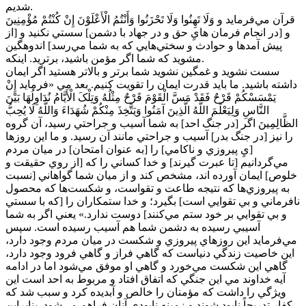
شديم.
قرآن مي‌فرمايد و وَلَا تَهِنُوا وَلَا تَحْزَنُوا وَأَنْتُمُ الْأَعْلَوْنَ إِنْ کُنْتُمْ مُؤْمِنِينَ
و [در انجام فرمان هايِ حق و در جهاد با دشمن] سستي نکنيد و [از
پيش آمدها و حوادث و سختي‌هايي که به شما مي‌رسد] اندوهگين
مشويد که شما اگر مؤمن باشيد، برتريد. اينکه.
سست نشويد و غمگين نشويد شما برتر و بالاتر هستيد اگر ايمان
داشته باشيد. ما بايد قدرت ايمان را تقويت کنيم. بعد مي «فرمايد إِنْ
يَمْسَسْکُمْ قَرْحٌ فَقَدْ مَسَّ الْقَوْمَ قَرْحٌ مِثْلُهُ وَتِلْکَ الْأَيَّامُ نُدَاوِلُهَا بَيْنَ
النَّاسِ وَلِيَعْلَمَ اللَّهُ الَّذِينَ آمَنُوا وَيَتَّخِذَ مِنْکُمْ شُهَدَاءَ وَاللَّهُ لَا يُحِبُّ
الظَّالِمِينَ اگر [در جنگ احد] به شما آسيب و جراحتي رسيد، آن گروه
را نيز [در جنگ بدر] آسيب و جراحتي مانند آن رسيد. و ما اين روزها
[يِ پيروزي و ناکامي] را [به عنوان امتحان] در ميان مردم
مي‌گردانيم [تا عبرت گيرند] و خدا کساني را که [از روي حقيقت و
خلوص] ايمان آورده اند، مشخص کند و از ميان شما گواهاني [نسبت
به پيروزي‌ها که نتيجه طاعت و تقواست، و شکست‌ها که محصول
نافرماني و بي تقوايي است] بگيرد؛ و خدا ستمکاران را [که با سستي
و بي تقوايي بر خود ستم مي‌کنند] دوست ندارد.» يعني اگر به شما
آسيبي رسيده به دشمن شما هم آسيب رسيده است. سپس
مي‌فرمايد اين روزهاي پيروزي و شکست در ميان مردم وجود دارد،
اين خاصيت زندگي دنياست که گاهي فراز و گاهي فرود وجود دارد،
گاهي اين شکست مي‌خورد و گاهي او موفق مي‌شود اما در ادامه
آيه خداوند مي اين جنگي که اتفاق افتاد و مربوط به احد است اين
ويژگي را داشت که مؤمنان را خالص و آبديده کرد و سبب شد که
کفار تدريجاً نابود شوند و زمينه نابودي آنان فراهم مي‌شود. بنابراين