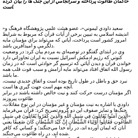
حاکمان طاغوت پرداخته و سرانجامي از اين جنگ ها را بيان کرده
است.
»سعيد داودي ليموني«، عضو هيئت علمي پژوهشگاه فرهنگ و
انديشه اسلامي به تبيين برخي از آيات قرآن که مربوط به شرايط
امروز کشور است پرداخت، آياتي که مي‌تواند براي مؤمنان مايه
دلگرمي و اميدآفرين باشد.
وي در ابتداي گفتگو در توصيه‌اي به مردم بيان کرد: در وضعيت
کنوني که رژيم ادمکش اسرائيل نسبت به ايران تجاوزاتي دارد
خواندن قرآن و ديدن آياتي که ترسيم گر حوادثي است که در زمان
رسول الله اتفاق افتاد مي‌تواند مايه آرامش و سبب قوت قلب همه
ما باشد.
نبرد حق و باطل در طول تاريخ بوده است و اتفاق جديدي نيست،
آنچه مهم است جهت گيري ها است.
اگر مؤمنان درست حرکت کنند و نيت خالص داشته باشند در برابر
طاغوت پيروزند
داودي با اشاره به نيت مؤمنان و غير مؤمنان در اين نوع مقاتلات،
جنگ‌ها و تمايز صفوف اين دو گروه تصريح کرد: قرآن مي‌فرمايد
»الَّذِينَ آمَنُوا يُقَاتِلُونَ فِي سَبِيلِ اللَّهِ وَالَّذِينَ کَفَرُوا يُقَاتِلُونَ فِي سَبِيلِ
الطَّاغُوتِ فَقَاتِلُوا أَوْلِيَاءَ الشَّيْطَانِ إِنَّ کَيْدَ الشَّيْطَانِ کَانَ ضَعِيفًا يعني
آنان که ايمان آورده اند، در راه خدا مي‌جنگند؛ و کساني که کافر
شده اند، در راه طاغوت مي‌جنگند.