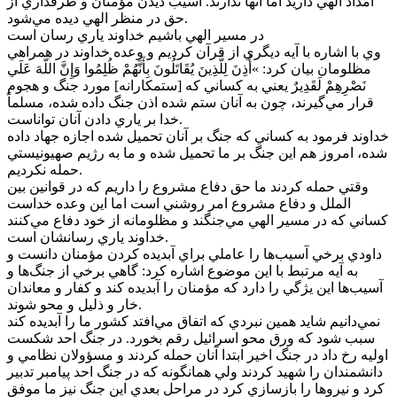
امداد الهي داريد اما آنها ندارند. آسيب ديدن مؤمنان و طرفداري از
حق در منظر الهي ديده مي‌شود.
در مسير الهي باشيم خداوند ياري رسان است
وي با اشاره با آيه ديگري از قرآن کرديم و وعده خداوند در همراهي
مظلومان بيان کرد: »أُذِنَ لِلَّذِينَ يُقَاتَلُونَ بِأَنَّهُمْ ظُلِمُوا وَإِنَّ اللَّهَ عَلَي
نَصْرِهِمْ لَقَدِيرٌ يعني به کساني که [ستمکارانه] مورد جنگ و هجوم
قرار مي‌گيرند، چون به آنان ستم شده اذن جنگ داده شده، مسلماً
خدا بر ياري دادن آنان تواناست.
خداوند فرمود به کساني که جنگ بر آنان تحميل شده اجازه جهاد داده
شده، امروز هم اين جنگ بر ما تحميل شده و ما به رژيم صهيونيستي
حمله نکرديم.
وقتي حمله کردند ما حق دفاع مشروع را داريم که در قوانين بين
الملل و دفاع مشروع امر روشني است اما اين وعده خداست
کساني که در مسير الهي مي‌جنگند و مظلومانه از خود دفاع مي‌کنند
خداوند ياري رسانشان است.
داودي برخي آسيب‌ها را عاملي براي آبديده کردن مؤمنان دانست و
به آيه مرتبط با اين موضوع اشاره کرد: گاهي برخي از جنگ‌ها و
آسيب‌ها اين يژگي را دارد که مؤمنان را آبديده کند و کفار و معاندان
خار و ذليل و محو شوند.
نمي‌دانيم شايد همين نبردي که اتفاق مي‌افتد کشور ما را آبديده کند
سبب شود که ورق محو اسرائيل رقم بخورد. در جنگ احد شکست
اوليه رخ داد در جنگ اخير ابتدا آنان حمله کردند و مسؤولان نظامي و
دانشمندان را شهيد کردند ولي همانگونه که در جنگ احد پيامبر تدبير
کرد و نيروها را بازسازي کرد در مراحل بعدي اين جنگ نيز ما موفق