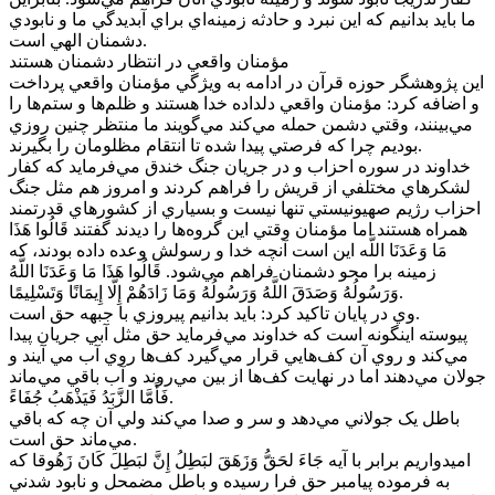
ما بايد بدانيم که اين نبرد و حادثه زمينه‌اي براي آبديدگي ما و نابودي
دشمنان الهي است.
مؤمنان واقعي در انتظار دشمنان هستند
اين پژوهشگر حوزه قرآن در ادامه به ويژگي مؤمنان واقعي پرداخت
و اضافه کرد: مؤمنان واقعي دلداده خدا هستند و ظلم‌ها و ستم‌ها را
مي‌بينند، وقتي دشمن حمله مي‌کند مي‌گويند ما منتظر چنين روزي
بوديم چرا که فرصتي پيدا شده تا انتقام مظلومان را بگيرند.
خداوند در سوره احزاب و در جريان جنگ خندق مي‌فرمايد که کفار
لشکرهاي مختلفي از قريش را فراهم کردند و امروز هم مثل جنگ
احزاب رژيم صهيونيستي تنها نيست و بسياري از کشورهاي قدرتمند
همراه هستند اما مؤمنان وقتي اين گروه‌ها را ديدند گفتند قَالُوا هَذَا
مَا وَعَدَنَا اللَّه اين است آنچه خدا و رسولش وعده داده بودند، که
زمينه برا محو دشمنان فراهم مي‌شود. قَالُوا هَذَا مَا وَعَدَنَا اللَّهُ
وَرَسُولُهُ وَصَدَقَ اللَّهُ وَرَسُولُهُ وَمَا زَادَهُمْ إِلَّا إِيمَانًا وَتَسْلِيمًا.
وي در پايان تاکيد کرد: بايد بدانيم پيروزي با جبهه حق است.
پيوسته اينگونه است که خداوند مي‌فرمايد حق مثل آبي جريان پيدا
مي‌کند و روي آن کف‌هايي قرار مي‌گيرد کف‌ها روي آب مي آيند و
جولان مي‌دهند اما در نهايت کف‌ها از بين مي‌روند و آب باقي مي‌ماند
فَأَمَّا الزَّبَدُ فَيَذْهَبُ جُفَاءً.
باطل يک جولاني مي‌دهد و سر و صدا مي‌کند ولي آن چه که باقي
مي‌ماند حق است.
اميدواريم برابر با آيه جَاءَ لحَقُّ وَزَهَقَ لبَطِلُ إِنَّ لبَطِلَ کَانَ زَهُوقا که
به فرموده پيامبر حق فرا رسيده و باطل مضمحل و نابود شدني