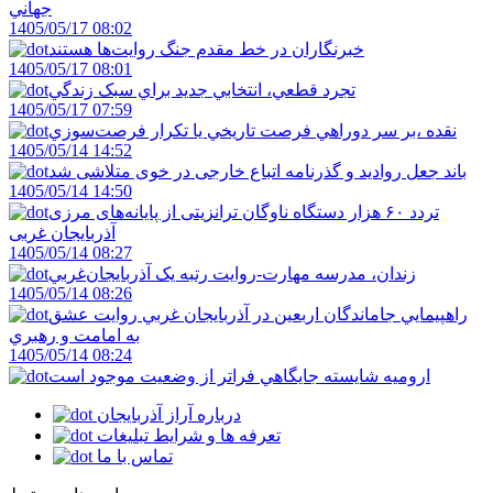
جهاني
1405/05/17 08:02
خبرنگاران در خط مقدم جنگ روايت‌ها هستند
1405/05/17 08:01
تجرد قطعي، انتخابي جديد براي سبک زندگي
1405/05/17 07:59
نقده ،بر سر دوراهي فرصت تاريخي يا تکرار فرصت‌سوزي
1405/05/14 14:52
باند جعل روادید و گذرنامه اتباع خارجی در خوی متلاشی شد
1405/05/14 14:50
تردد ۶۰ هزار دستگاه ناوگان ترانزیتی از پایانه‌های مرزی
آذربایجان ‌غربی
1405/05/14 08:27
زندان، مدرسه مهارت-روايت رتبه يک آذربايجان‌غربي
1405/05/14 08:26
راهپيمايي جاماندگان اربعين در آذربايجان غربي روايت عشق
به امامت و رهبري
1405/05/14 08:24
اروميه شايسته جايگاهي فراتر از وضعيت موجود است
درباره آراز آذربایجان
تعرفه ها و شرایط تبلیغات
تماس با ما