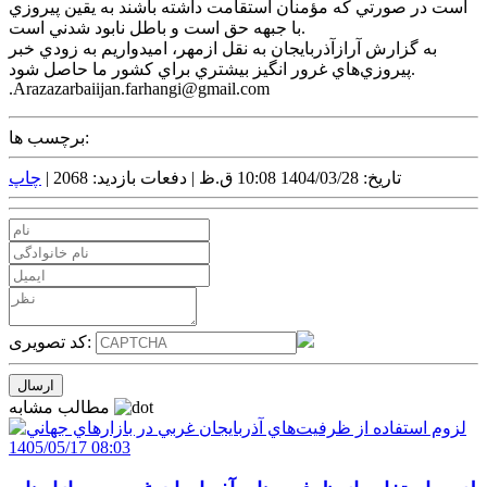
است در صورتي که مؤمنان استقامت داشته باشند به يقين پيروزي
با جبهه حق است و باطل نابود شدني است.
به گزارش آرازآذربايجان به نقل ازمهر، اميدواريم به زودي خبر
پيروزي‌هاي غرور انگيز بيشتري براي کشور ما حاصل شود.
.Arazazarbaiijan.farhangi@gmail.com
برچسب ها:
تاریخ: 1404/03/28 10:08 ق.ظ |
دفعات بازدید: 2068 |
چاپ
کد تصویری:
مطالب مشابه
1405/05/17 08:03