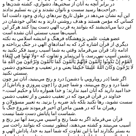
در برابر آنچه به آنان از سختي‌ها، دشواري، کشته شدن‌ها و
جراحت‌ها رسيد سست و ناتوان نشدند و تن به تسليم ندادند.
اين آيه نشان مي‌دهد در طول تاريخ نبردهاي زيادي وجود داشت اما
کساني که مؤمن هستند و هدف روشني دارند و به تعالي خودشان در
اين دنيا مي‌انديشند که بتوانند به قرب الهي دست پيدا کنند هرگز اين
آسيب‌ها سبب سستي آنان نشده است.
عضو هيئت علمي پژوهشگاه فرهنگ و انديشه اسلامي به نکته
ديگري از قرآن اشاره کرد که به امدادهاي الهي در جنگ پرداخته و
ادامه داد: قرآن مي‌فرمايد وقتي به شما آسيب رسيد فکر نکنيد به
دشمن آسيب نمي‌رسد، با اين تمايز و تفاوت که »وَلَا تَهِنُوا فِي ابْتِغَاءِ
الْقَوْمِ إِنْ تَکُونُوا تَأْلَمُونَ فَإِنَّهُمْ يَأْلَمُونَ کَمَا تَأْلَمُونَ وَتَرْجُونَ مِنَ اللَّهِ مَا
لَا يَرْجُونَ وَکَانَ اللَّهُ عَلِيمًا حَکِيمًا يعني و در تعقيب و جستجوي دشمن
سستي نکنيد.
اگر شما [در رويارويي با دشمن] درد و رنج مي‌بينيد، آنان نيز چون
شما درد و رنج مي‌بينند، و شما چيزي را [چون پيروزي و پاداش] از
خدا اميد داريد که آنان اميد ندارند؛ و خدا همواره دانا و حکيم است.«
خداوند در قرآن فرمود که در تعقيب دشمن و از تعقيب دشمن
سست نشويد، رها نکنيد بلکه بايد ضربه را بزنيد. به تعبير مسؤولان و
رهبران ما که در همين ماجراي اخير فرمودند شروع جنگ با
شماست اما پايانش دست شما نيست.
قرآن مي‌فرمايد اگر به شما رنج و آسيبي مي‌رسد آنها نيز رنج و
آسيب مي‌بينند و کشته مي‌دهند، اينطور نيست که بتوانند راحت سر
به بستر بگذارند اما با اين تفاوت که شما اميد به خدا، پاداش الهي و