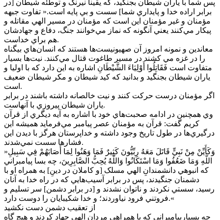
پس شما با ياران شيطان بجنگيد، که يقيناً نيرنگ و توطئه شيطان [در
برابر اراده خدا و پايداري شما] سست و بي پايه است.« تفاوت جبهه
مؤمنان و غير مؤمنان اين است که مؤمنان در مسير الهي مقاتله و
پيکار مي‌کنند يعني آنگونه که نماز مي‌خوانند جنگ، دفاع و جهادشان
هم براي خداست.
معاندين و نمونه امروز آن صهيونيست‌ها هستند که انسان‌هاي بيگناه
را در غزه مي کشند در مسير طاغوت قتال مي‌کنند. نيت‌ها بسيار
متفاوت است فَقَاتِلُوا أَوْلِيَاءَ الشَّيْطَانِ اشاره به اين دارد که با اوليا و
ياران شيطان بجنگيد و بدانيد که کيد شيطان و مکر شيطان ضعيف
است.
اگر مؤمنان درست حرکت کنند و نيت خالصانه داشته باشند در برابر
ياران شيطان پيروزي با آنهاست.
وي همچنين در ادامه صحبت‌هاي خود با اشاره به آيه ديگري از قرآن
کريم گفت: قرآن به مؤمنان عصر پيامبر مي‌فرمايد هميشه اين
درگيري‌ها در طول تاريخ وجود داشته و خداپرستان هرگز با ديدن اين
فشارها سست نمي‌شدند.
»وَکَأَيِّنْ مِنْ نَبِيٍّ قَاتَلَ مَعَهُ رِبِّيُّونَ کَثِيرٌ فَمَا وَهَنُوا لِمَا أَصَابَهُمْ فِي سَبِيلِ
اللَّهِ وَمَا ضَعُفُوا وَمَا اسْتَکَانُوا وَاللَّهُ يُحِبُّ الصَّابِرِينَ، چه بسا پيامبراني
که انبوهي دانشمندانِ الهي مسلک [و کاملان در دينِ] به همراه او با
دشمنان جنگيدند، پس در برابر آسيب‌هايي که در راه خدا به آنان
رسيد، سستي نکردند و ناتوان نشدند و [در برابر دشمن] سر تسليم و
فروتني فرود نياوردند؛ و خدا شکيبايان را دوست دارد.«
از تعقيب دشمن دست نکشيد
چه بسيارپيامبراني که با همراهي مردان الهي جهاد کردند و هيچ گاه