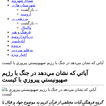
صدای شهروند
→ شهرستان ها
بازگشت ←
ارومیه
→ ورزشی
بازگشت ←
والیبال
فرهنگ و هنر
دریاچه ارومیه
آنادیلیمیز
پرونده
به قلم سردبیر
اخبار ویژه
آياتي که نشان مي‌دهد در جنگ با رژيم صهيونيستي پيروزي با کيست
آياتي که نشان مي‌دهد در جنگ با رژيم
صهيونيستي پيروزي با کيست
گروه فرهنگي:آيات مختلفي از قرآن کريم به موضوع جهاد و قتال با