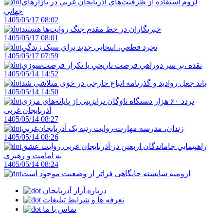
لزوم استفاده از ظرفيت‌هاي آذربايجان غربي در بازارهاي
جهاني
1405/05/17 08:02
خبرنگاران در خط مقدم جنگ روايت‌ها هستند
1405/05/17 08:01
تجرد قطعي، انتخابي جديد براي سبک زندگي
1405/05/17 07:59
نقده ،بر سر دوراهي فرصت تاريخي يا تکرار فرصت‌سوزي
1405/05/14 14:52
باند جعل روادید و گذرنامه اتباع خارجی در خوی متلاشی شد
1405/05/14 14:50
تردد ۶۰ هزار دستگاه ناوگان ترانزیتی از پایانه‌های مرزی
آذربایجان ‌غربی
1405/05/14 08:27
زندان، مدرسه مهارت-روايت رتبه يک آذربايجان‌غربي
1405/05/14 08:26
راهپيمايي جاماندگان اربعين در آذربايجان غربي روايت عشق
به امامت و رهبري
1405/05/14 08:24
اروميه شايسته جايگاهي فراتر از وضعيت موجود است
درباره آراز آذربایجان
تعرفه ها و شرایط تبلیغات
تماس با ما