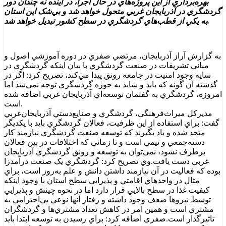
بهره‌برداري از اين پروژه‌هاي در حال اجرا، در آينده نه چندان دور
گردشگري در آذربايجان غربي متحول خواهد شد و بي‌شک اين استان
به يکي از قطب‌هاي گردشگري در سطح کشور تبديل خواهد شد.
به گزارش آراز آذربايجان، مرتضي صفري در دوره آموزشي اصول و
مباني تشريفات در صنعت گردشگري با بيان اينکه گردشگري در
سايه وجود امنيت در جامعه رونق پيدا مي‌کند، تصريح کرد: اگر در
گذشته آن گونه که بايد و شايد به حوزه گردشگري توجه نمي‌شد اما
امروزه، گردشگري به گفتمان توسعه‌اي آذربايجان غربي اضافه شده
است.
مديرکل ميراث‌فرهنگي، گردشگري و صنايع‌دستي آذربايجان‌غربي
گفت: براي استفاده از اين ظرفيت، فعالان گردشگري بايد با يکديگر
متحد شده و ياد بگيرند که توسعه صنعت گردشگري نيازمند کار
دسته‌جمعي و تيمي است و تا زماني که اختلافات در بين فعالان
برطرف نشود، نمي‌توان به توسعه و رونق گردشگري آذربايجان
غربي دست يافت.وي تصريح کرد: گردشگري يک صنعت درآمدزا
بوده که فعاليت در آن نيازمند داشتن دانش و علم به‌روز است، براي
مثال در واحدهاي اقامتي و پذيرايي سطح استان با وجود اينکه
کيفيت غذا در سطح بالايي قرار دارد اما در نحوه چينش و پذيرايي
توسط نيروها ضعف وجود داشته و رفتار آنها نوعي بي‌احترامي به
مشتري است و همين امر در کاهش تعداد مشتري‌ها و گردشگران
تاثيرگذار است.صفري اضافه کرد: براي رسيدن به توسعه ابتدا بايد