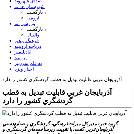
صدای شهروند
→ شهرستان ها
بازگشت ←
ارومیه
→ ورزشی
بازگشت ←
والیبال
فرهنگ و هنر
دریاچه ارومیه
آنادیلیمیز
پرونده
به قلم سردبیر
اخبار ویژه
آذربايجان غربي قابليت تبديل به قطب‌ گردشگري کشور را دارد
آذربايجان غربي قابليت تبديل به قطب‌
گردشگري کشور را دارد
گروه خبر: مديرکل ميراث‌فرهنگي، گردشگري و صنايع‌دستي
آذربايجان‌غربي گفت: با تقويت زيرساخت‌هاي گردشگري و